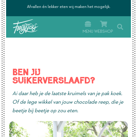
’s.
Afvallen én lekker eten wij maken het mogelijk.
MENU
WEBSHOP
Ben jij
suikerverslaafd?
Ai daar heb je de laatste kruimels van je pak koek.
Of de lege wikkel van jouw chocolade reep, die je
beetje bij beetje op zou eten.