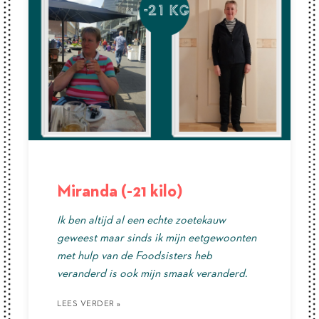
Miranda (-21 kilo)
Ik ben altijd al een echte zoetekauw
geweest maar sinds ik mijn eetgewoonten
met hulp van de Foodsisters heb
veranderd is ook mijn smaak veranderd.
LEES VERDER »
LEES VERDER »
LEES VERDER »