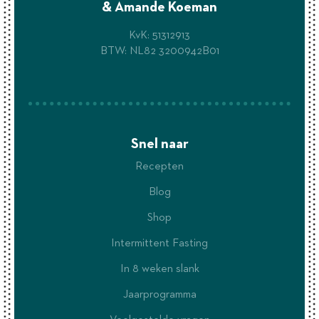
& Amande Koeman
KvK: 51312913
BTW: NL82 3200942B01
Snel naar
Recepten
Blog
Shop
Intermittent Fasting
In 8 weken slank
Jaarprogramma