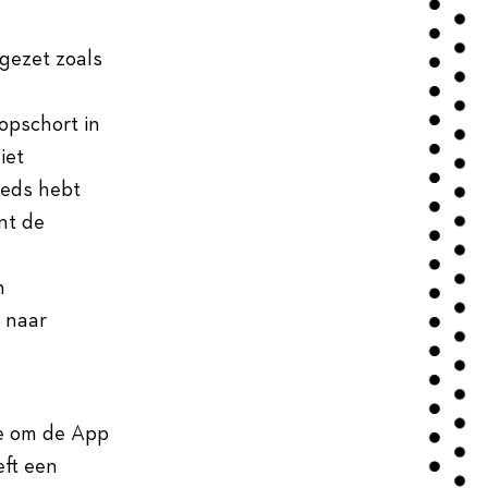
gezet zoals
opschort in
iet
eeds hebt
nt de
n
l naar
ie om de App
eft een