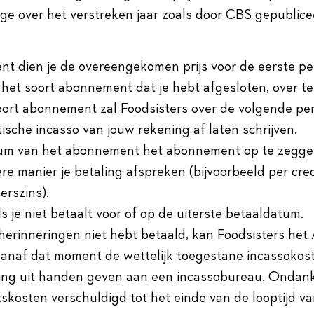
age over het verstreken jaar zoals door CBS gepublice
nt dien je de overeengekomen prijs voor de eerste pe
 het soort abonnement dat je hebt afgesloten, over t
soort abonnement zal Foodsisters over de volgende per
sche incasso van jouw rekening af laten schrijven.
atum van het abonnement het abonnement op te zegg
e manier je betaling afspreken (bijvoorbeeld per cred
erszins).
s je niet betaalt voor of op de uiterste betaaldatum.
sherinneringen niet hebt betaald, kan Foodsisters h
vanaf dat moment de wettelijk toegestane incassokost
ring uit handen geven aan een incassobureau. Ondan
skosten verschuldigd tot het einde van de looptijd va