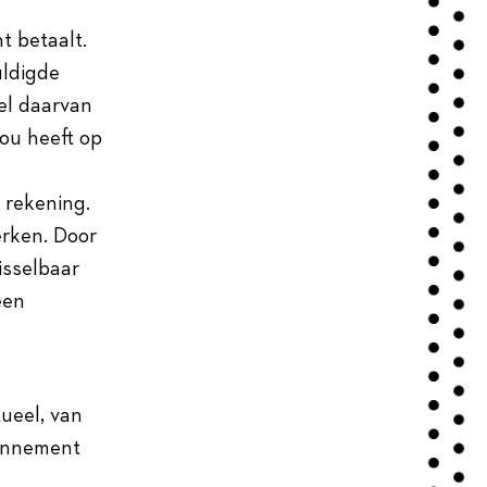
t betaalt.
uldigde
eel daarvan
jou heeft op
 rekening.
erken. Door
isselbaar
een
ueel, van
bonnement