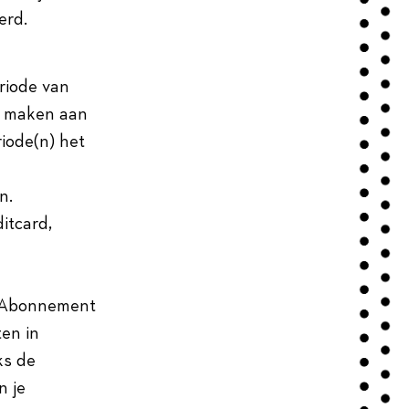
erd.
riode van
e maken aan
iode(n) het
en.
itcard,
et Abonnement
en in
ks de
n je