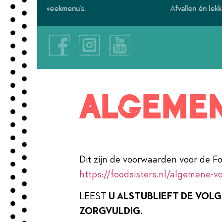
Afvallen én lekker eten wij maken het mogelijk.
algeme
Dit zijn de voorwaarden voor de F
https://foodsisters.nl/algemene-
LEEST
U ALSTUBLIEFT DE VOL
ZORGVULDIG.