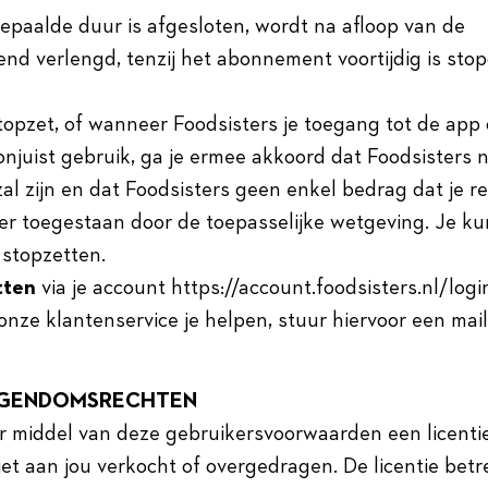
paalde duur is afgesloten, wordt na afloop van de
nd verlengd, tenzij het abonnement voortijdig is stop
topzet, of wanneer Foodsisters je toegang tot de app 
 onjuist gebruik, ga je ermee akkoord dat Foodsisters n
zal zijn en dat Foodsisters geen enkel bedrag dat je r
ver toegestaan door de toepasselijke wetgeving. Je ku
stopzetten.
tten
via je account https://account.foodsisters.nl/logi
nze klantenservice je helpen, stuur hiervoor een mai
 EIGENDOMSRECHTEN
oor middel van deze gebruikersvoorwaarden een licent
et aan jou verkocht of overgedragen. De licentie betr