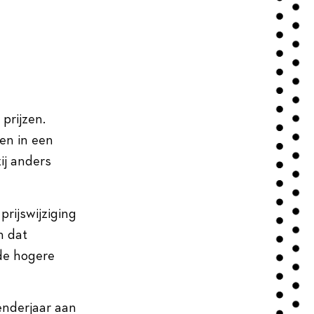
prijzen.
en in een
ij anders
prijswijziging
n dat
 de hogere
enderjaar aan