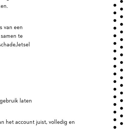
ken.
es van een
g samen te
schade,letsel
gebruik laten
an het account juist, volledig en