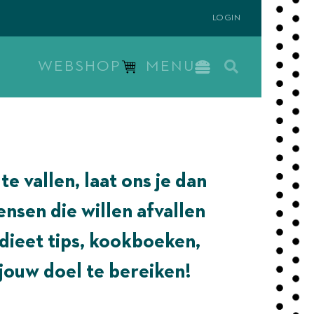
sters weekmenu’s. Iedereen kan het!
Pak je energie t
LOGIN
WEBSHOP
MENU
e vallen, laat ons je dan
ensen die willen afvallen
dieet tips, kookboeken,
ouw doel te bereiken!