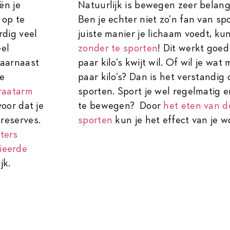
ën je
Natuurlijk is bewegen zeer belangr
 op te
Ben je echter niet zo’n fan van sp
rdig veel
juiste manier je lichaam voedt, kun
eel
zonder te sporten
! Dit werkt goed
daarnaast
paar kilo’s kwijt wil. Of wil je wa
je
paar kilo’s? Dan is het verstandig
raatarm
sporten. Sport je wel regelmatig e
oor dat je
te bewegen? Door
het eten van d
reserves.
sporten
kun je het effect van je w
ters
ieerde
jk.