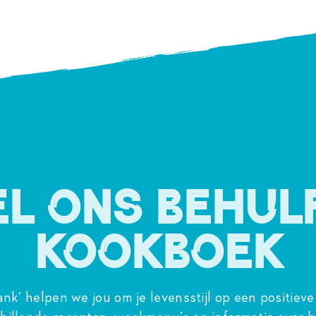
el ons behul
kookboek
ank’
helpen we jou om je levensstijl op een positieve