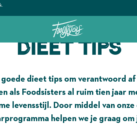
Ontdek het geheim van de Foodsi
Dieet tips
 goede dieet tips om verantwoord af t
 als Foodsisters al ruim tien jaar m
e levensstijl. Door middel van onze 
arprogramma helpen we je graag om j