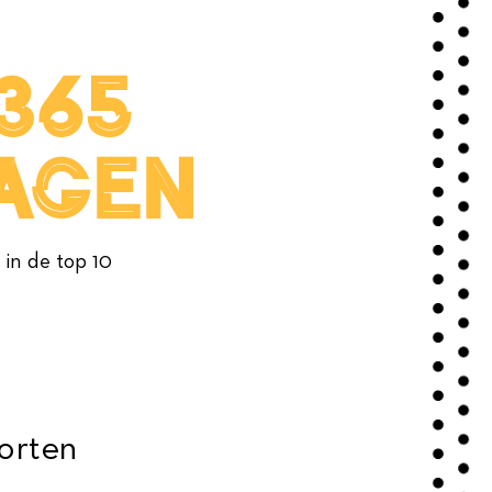
365
agen
in de top 10
porten