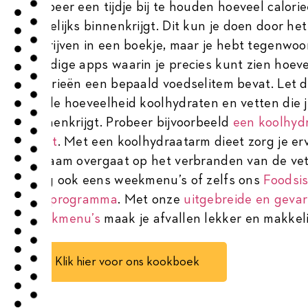
Probeer een tijdje bij te houden hoeveel calorie
dagelijks binnenkrijgt. Dit kun je doen door het
schrijven in een boekje, maar je hebt tegenwoo
handige apps waarin je precies kunt zien hoev
calorieën een bepaald voedselitem bevat. Let 
op de hoeveelheid koolhydraten en vetten die 
binnenkrijgt. Probeer bijvoorbeeld
een koolhyd
dieet
. Met een koolhydraatarm dieet zorg je erv
lichaam overgaat op het verbranden van de vet
Volg ook eens weekmenu’s of zelfs ons
Foodsis
jaarprogramma
. Met onze
uitgebreide en gevar
weekmenu’s
maak je afvallen lekker en makkeli
Klik hier voor ons kookboek