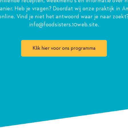
schillende recepten, weekmenu’s en informatie over
h
nier. Heb je vragen? Doordat wij onze praktijk in 
nline. Vind je niet het antwoord waar je naar zoekt
info@foodsisters.10web.site
.
Klik hier voor ons programma