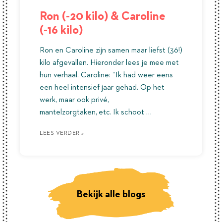
Ron (-20 kilo) & Caroline
(-16 kilo)
Ron en Caroline zijn samen maar liefst (36!)
kilo afgevallen. Hieronder lees je mee met
hun verhaal. Caroline: “Ik had weer eens
een heel intensief jaar gehad. Op het
werk, maar ook privé,
mantelzorgtaken, etc. Ik schoot …
LEES VERDER »
LEES VERDER »
LEES VERDER »
Bekijk alle blogs