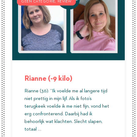
GEEN CATEGORIE
GEEN CATEGORIE
GEEN CATEGORIE
REVIEW
REVIEW
REVIEW
Rianne (-9 kilo)
Rianne (36): “Ik voelde me al langere tijd
niet prettig in mijn lijf. Als ik foto’s
terugkeek voelde ik me niet fijn, vond het
erg confronterend. Daarbij had ik
behoorlijk wat klachten. Slecht slapen,
totaal …