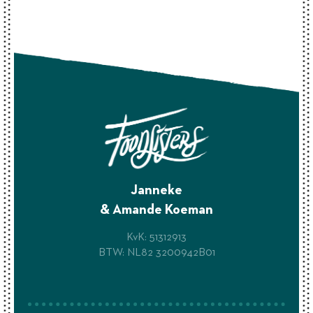
Janneke
& Amande Koeman
KvK: 51312913
BTW: NL82 3200942B01