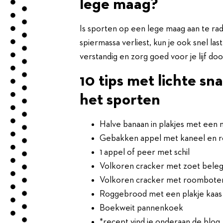
lege maag?
Is sporten op een lege maag aan te rade
spiermassa verliest, kun je ook snel last
verstandig en zorg goed voor je lijf do
10 tips met lichte sn
het sporten
Halve banaan in plakjes met een 
Gebakken appel met kaneel en ro
1 appel of peer met schil
Volkoren cracker met zoet beleg
Volkoren cracker met roomboter 
Roggebrood met een plakje kaas
Boekweit pannenkoek
*recept vind je onderaan de blog