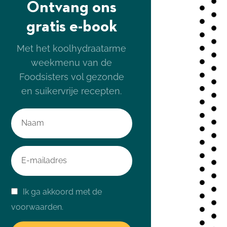
Ontvang ons
gratis e-book
Met het koolhydraatarme
weekmenu van de
Foodsisters vol gezonde
en suikervrije recepten.
Ik ga akkoord met de
voorwaarden.