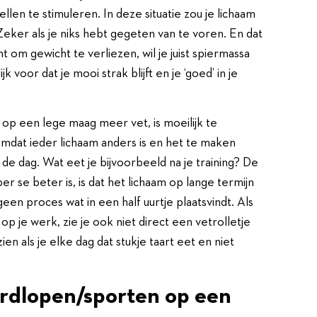
llen te stimuleren. In deze situatie zou je lichaam
Zeker als je niks hebt gegeten van te voren. En dat
t om gewicht te verliezen, wil je juist spiermassa
voor dat je mooi strak blijft en je ‘goed’ in je
op een lege maag meer vet, is moeilijk te
dat ieder lichaam anders is en het te maken
de dag. Wat eet je bijvoorbeeld na je training? De
r se beter is, is dat het lichaam op lange termijn
een proces wat in een half uurtje plaatsvindt. Als
 op je werk, zie je ook niet direct een vetrolletje
zien als je elke dag dat stukje taart eet en niet
ardlopen/sporten op een