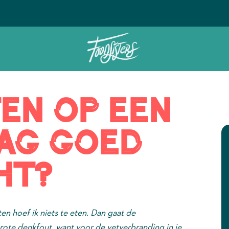
Ontdek het geheim van de Foodsi
ten op een
ag goed
ht?
ten hoef ik niets te eten. Dan gaat de
 grote denkfout, want voor de vetverbranding in je