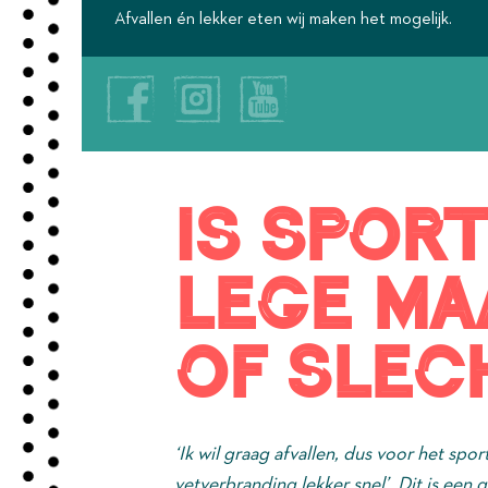
Afvallen én lekker eten wij maken het mogelijk.
Is spor
lege ma
of slec
‘Ik wil graag afvallen, dus voor het spor
vetverbranding lekker snel’. Dit is een