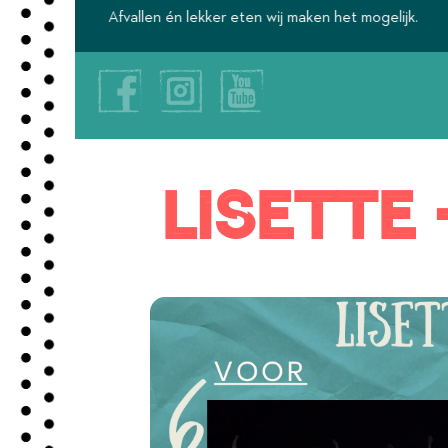
Afvallen én lekker eten wij maken het mogelijk.
Lisette 