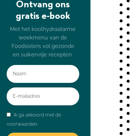
Ontvang ons
gratis e-book
Met het koolhydraatarme
weekmenu van de
Foodsisters vol gezonde
en suikervrije recepten.
Ik ga akkoord met de
voorwaarden.