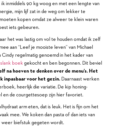
ik inmiddels 90 kg woog en met een lengte van
nergie, mijn lijf zat in de weg om lekker te
moeten kopen omdat ze alweer te klein waren
oest iets gebeuren.
maar het was lastig om vol te houden omdat ik zelf
mee aan “Leef je mooiste leven” van Michael
n Cindy regelmatig genoemd in het kader van
slank boek
gekocht en ben begonnen. Dit beviel
zelf na hoeven te denken over de menu’s. Het
k inpasbaar voor het gezin.
Daarnaast werken
oek, heerlijk die variatie. De kip honing-
en de courgettesoep zijn hier favoriet.
draat arm eten, dat is leuk. Het is fijn om het
vaak mee. We koken dan pasta of dan iets van
er weer biefstuk gegeten wordt.