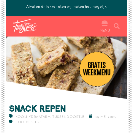
’s.
Afvallen én lekker eten wij maken het mogelijk.
MENU
Snack repen
KOOLHYDRAATARM
,
TUSSENDOORTJE
09 MEI 2023
FOODSISTERS