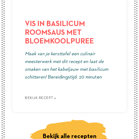
VIS IN BASILICUM
ROOMSAUS MET
BLOEMKOOLPUREE
Maak van je kersttafel een culinair
meesterwerk met dit recept en laat de
smaken van het kabeljauw met basilicum
schitteren!
Bereidingstijd: 20 minuten
BEKIJK RECEPT »
BEKIJK RECEPT »
BEKIJK RECEPT »
Bekijk alle recepten