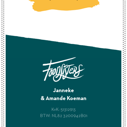
Janneke
& Amande Koeman
KvK: 51312913
BTW: NL82 3200942B01