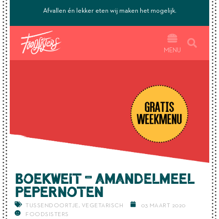
’s.
Afvallen én lekker eten wij maken het mogelijk.
MENU
Boekweit – Amandelmeel
Pepernoten
TUSSENDOORTJE
,
VEGETARISCH
03 MAART 2020
FOODSISTERS