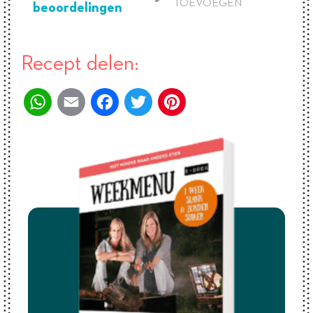
TOEVOEGEN
beoordelingen
Recept delen:
WhatsApp
Email
Facebook
Twitter
Pinterest