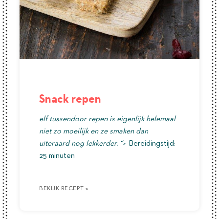
Snack repen
elf tussendoor repen is eigenlijk helemaal
niet zo moeilijk en ze smaken dan
uiteraard nog lekkerder. “>
Bereidingstijd:
25 minuten
BEKIJK RECEPT »
BEKIJK RECEPT »
BEKIJK RECEPT »