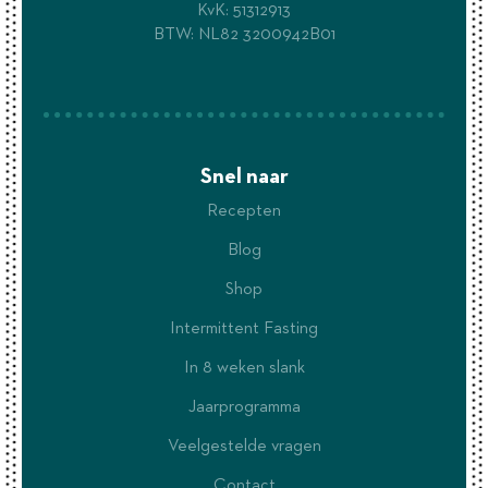
KvK: 51312913
BTW: NL82 3200942B01
Snel naar
Recepten
Blog
Shop
Intermittent Fasting
In 8 weken slank
Jaarprogramma
Veelgestelde vragen
Contact