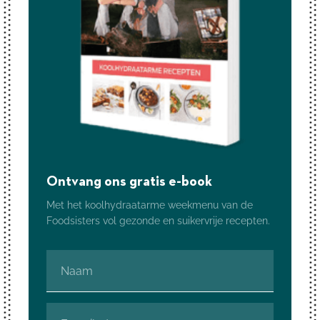
Ontvang ons gratis e-book
Met het koolhydraatarme weekmenu van de
Foodsisters vol gezonde en suikervrije recepten.