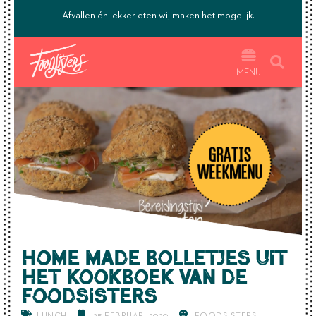
’s.
Afvallen én lekker eten wij maken het mogelijk.
MENU
Home made bolletjes uit
het kookboek van de
Foodsisters