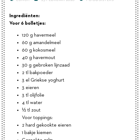
LUNCH
25 FEBRUARI 2020
FOODSISTERS
Ingrediënten:
Voor 6 bolletjes:
120 g havermeel
60 g amandelmeel
60 g kokosmeel
40 g havermout
30 g gebroken lijnzaad
2 tl bakpoeder
3 el Griekse yoghurt
3 eieren
3 tl olijfolie
4 tl water
½ tl zout
Voor toppings:
2 hard gekookte eieren
1 bakje kiemen