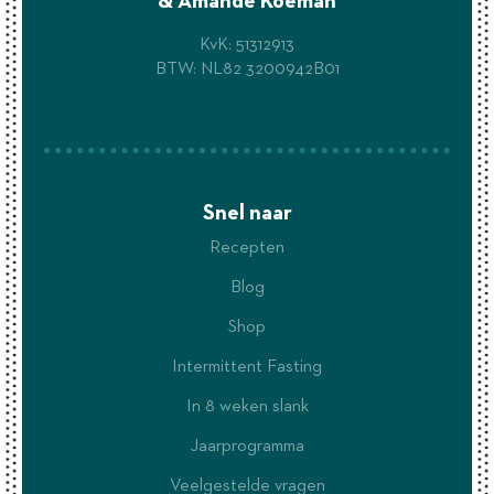
& Amande Koeman
KvK: 51312913
BTW: NL82 3200942B01
Snel naar
Recepten
Blog
Shop
Intermittent Fasting
In 8 weken slank
Jaarprogramma
Veelgestelde vragen