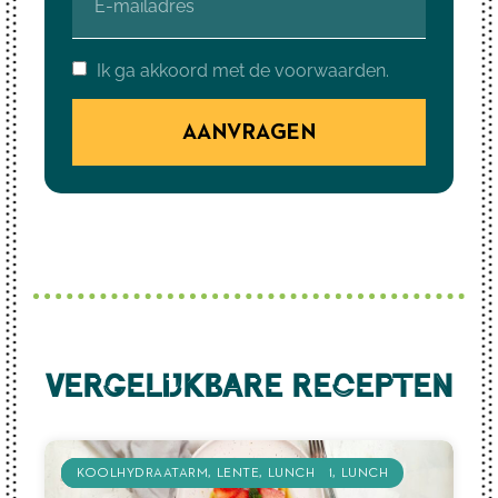
Ik ga akkoord met de voorwaarden.
AANVRAGEN
Vergelijkbare recepten
KOOLHYDRAATARM
AVONDMAALTIJD
KOOLHYDRAATARM
KOOLHYDRAATARM
LUNCH
LENTE
LUNCH
RECEPT
LUNCH