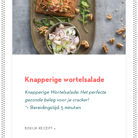
Knapperige wortelsalade
Knapperige Wortelsalade: Het perfecte
gezonde beleg voor je cracker!
“>
Bereidingstijd: 5 minuten
BEKIJK RECEPT »
BEKIJK RECEPT »
BEKIJK RECEPT »