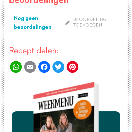
Beoordelingen
Nog geen
BEOORDELING
TOEVOEGEN
beoordelingen
Recept delen:
WhatsApp
Email
Facebook
Twitter
Pinterest