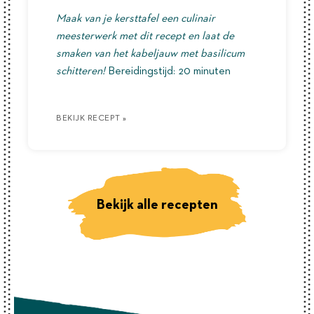
Maak van je kersttafel een culinair
meesterwerk met dit recept en laat de
smaken van het kabeljauw met basilicum
schitteren!
Bereidingstijd: 20 minuten
BEKIJK RECEPT »
BEKIJK RECEPT »
BEKIJK RECEPT »
Bekijk alle recepten