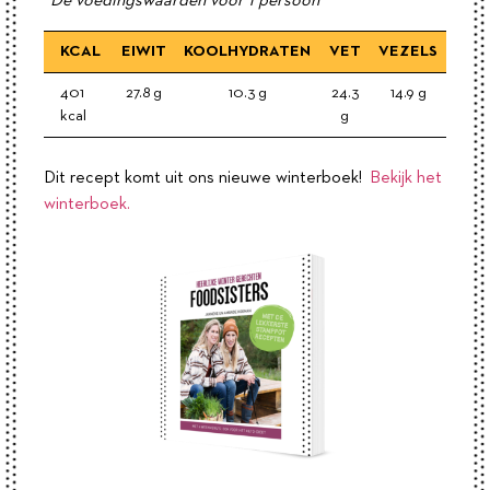
*De voedingswaarden voor 1 persoon
KCAL
EIWIT
KOOLHYDRATEN
VET
VEZELS
401
27.8 g
10.3 g
24.3
14.9 g
kcal
g
Dit recept komt uit ons nieuwe winterboek!
Bekijk het
winterboek.