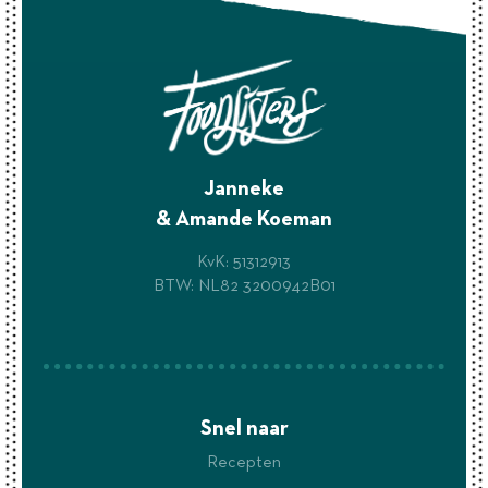
Janneke
& Amande Koeman
KvK: 51312913
BTW: NL82 3200942B01
Snel naar
Recepten