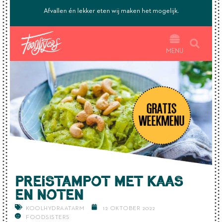
’s.
Afvallen én lekker eten wij maken het mogelijk.
MENU
Preistampot met kaas
en noten
KOOLHYDRAATARM
12 OKTOBER 2022
FOODSISTERS