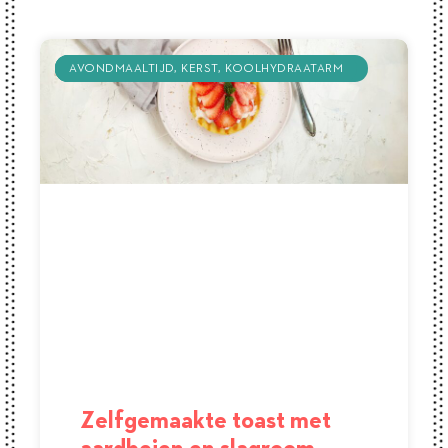
KOOLHYDRAATARM
AVONDMAALTIJD
AVONDMAALTIJD
KOOLHYDRAATARM
KERST
LUNCH
KOOLHYDRAATARM
RECEPT
RECEPT
Zelfgemaakte toast met