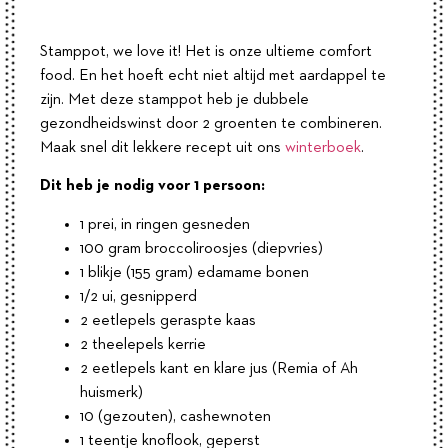
Stamppot, we love it! Het is onze ultieme comfort
food. En het hoeft echt niet altijd met aardappel te
zijn. Met deze stamppot heb je dubbele
gezondheidswinst door 2 groenten te combineren.
Maak snel dit lekkere recept uit ons
winterboek
.
Dit heb je nodig voor 1 persoon:
1 prei, in ringen gesneden
100 gram broccoliroosjes (diepvries)
1 blikje (155 gram) edamame bonen
1/2 ui, gesnipperd
2 eetlepels geraspte kaas
2 theelepels kerrie
2 eetlepels kant en klare jus (Remia of Ah
huismerk)
10 (gezouten), cashewnoten
1 teentje knoflook, geperst