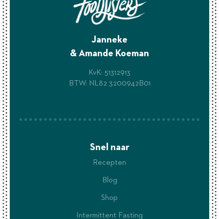
Janneke
& Amande Koeman
KvK: 51312913
BTW: NL82 3200942B01
Snel naar
Recepten
Blog
Shop
Intermittent Fasting