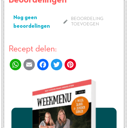
Nog geen
BEOORDELING
TOEVOEGEN
beoordelingen
Recept delen:
WhatsApp
Email
Facebook
Twitter
Pinterest