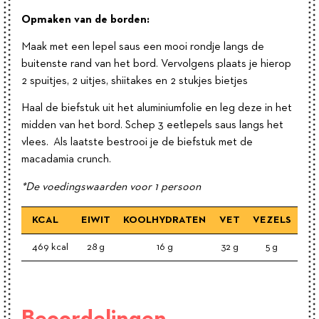
Opmaken van de borden:
Maak met een lepel saus een mooi rondje langs de
buitenste rand van het bord. Vervolgens plaats je hierop
2 spuitjes, 2 uitjes, shiitakes en 2 stukjes bietjes
Haal de biefstuk uit het aluminiumfolie en leg deze in het
midden van het bord. Schep 3 eetlepels saus langs het
vlees. Als laatste bestrooi je de biefstuk met de
macadamia crunch.
*De voedingswaarden voor 1 persoon
KCAL
EIWIT
KOOLHYDRATEN
VET
VEZELS
469 kcal
28 g
16 g
32 g
5 g
Beoordelingen