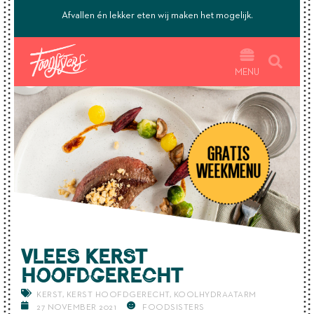
’s.
Afvallen én lekker eten wij maken het mogelijk.
MENU
Vlees KERST
HOOFDGERECHT
KERST
,
KERST HOOFDGERECHT
,
KOOLHYDRAATARM
27 NOVEMBER 2021
FOODSISTERS