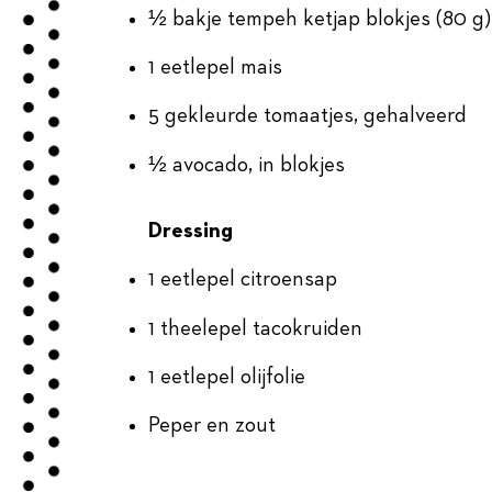
½ bakje tempeh ketjap blokjes (80 g)
1 eetlepel mais
5 gekleurde tomaatjes, gehalveerd
½ avocado, in blokjes
Dressing
1 eetlepel citroensap
1 theelepel tacokruiden
1 eetlepel olijfolie
Peper en zout