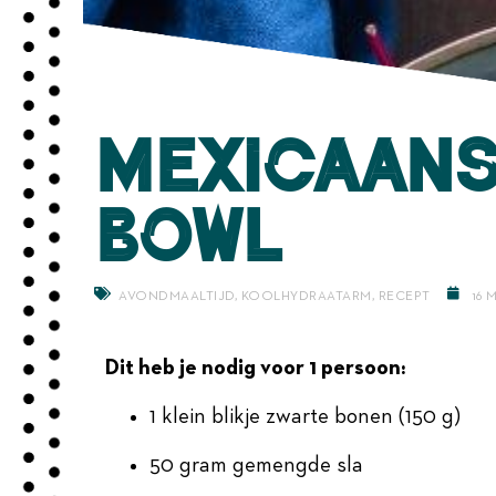
Mexicaans
bowl
AVONDMAALTIJD
,
KOOLHYDRAATARM
,
RECEPT
16 
Dit heb je nodig voor 1 persoon:
1 klein blikje zwarte bonen (150 g)
50 gram gemengde sla