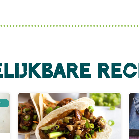
lijkbare re
M
PT