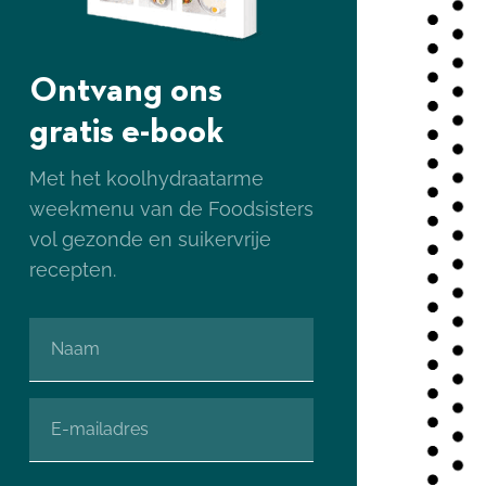
Ontvang ons
gratis e-book
Met het koolhydraatarme
weekmenu van de Foodsisters
vol gezonde en suikervrije
recepten.