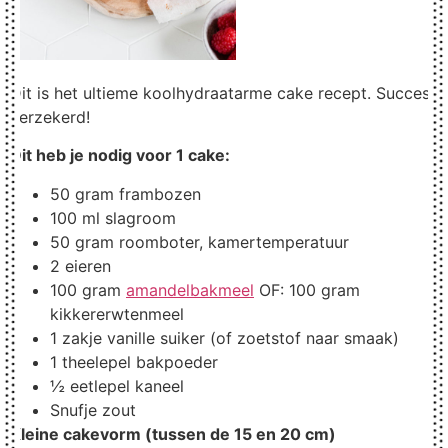
Dit is het ultieme koolhydraatarme cake recept. Succes
verzekerd!
Dit heb je
nodig voor 1 cake:
50 gram frambozen
100 ml slagroom
50 gram roomboter, kamertemperatuur
2 eieren
100 gram
amandelbakmeel
OF: 100 gram
kikkererwtenmeel
1 zakje vanille suiker (of zoetstof naar smaak)
1 theelepel bakpoeder
½ eetlepel kaneel
Snufje zout
Kleine cakevorm (tussen de 15 en 20 cm)