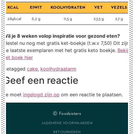
KCAL
EIWIT
KOOLHYDRATEN
VET
VEZELS
284kcal
6,2 g
11,5 g
23,5 g
2,7 g
Wil je 8 weken volop inspiratie voor gezond eten?
Bestel nu nog met gratis ket-boekje (t.w.v 7,50) Dit zijn
de laatste exemplaren met het gratis keto boekje.
Bekijk
het boek hier
Getagged
cake
,
koolhydraatarm
Geef een reactie
Je moet
ingelogd zijn op
om een reactie te plaatsen.
Ⓒ Foodsisters
ALGEMENE VOORWAARDEN
RETOURNEREN