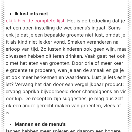
Ik lust iets niet
Bekijk hier de complete lijst.
Het is de bedoeling dat je
met een open instelling de weekmenu’s ingaat. Soms
denk je dat je een bepaalde groente niet lust, omdat je
dit als kind niet lekker vond. Smaken veranderen na
verloop van tijd. Zo lusten kinderen ook geen wijn, maar
volwassen hebben dit leren drinken. Vaak gaat het ook
zo met het eten van groenten. Door drie of meer keer
de groente te proberen, wen je aan de smaak en ga je
het ook meer herkennen en waarderen. Lust je iets echt
niet? Vervang het dan door een vergelijkbaar product:
vervang paprika bijvoorbeeld door champignons en vis
door kip. De recepten zijn suggesties, je mag dus zelf
ook een ander gerecht maken van groenten, vlees of
vis.
Mannen en de menu’s
Mannen hebben meer spieren en daarom een hogere