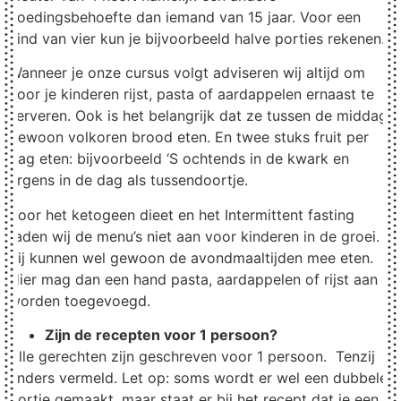
voedingsbehoefte dan iemand van 15 jaar. Voor een
kind van vier kun je bijvoorbeeld halve porties rekenen.
Wanneer je onze cursus volgt adviseren wij altijd om
voor je kinderen rijst, pasta of aardappelen ernaast te
serveren. Ook is het belangrijk dat ze tussen de middag
gewoon volkoren brood eten. En twee stuks fruit per
dag eten: bijvoorbeeld ‘S ochtends in de kwark en
ergens in de dag als tussendoortje.
Voor het ketogeen dieet en het Intermittent fasting
raden wij de menu’s niet aan voor kinderen in de groei.
Zij kunnen wel gewoon de avondmaaltijden mee eten.
Hier mag dan een hand pasta, aardappelen of rijst aan
worden toegevoegd.
Zijn de recepten voor 1 persoon?
Alle gerechten zijn geschreven voor 1 persoon. Tenzij
anders vermeld. Let op: soms wordt er wel een dubbele
portie gemaakt, maar staat er bij het recept dat je een