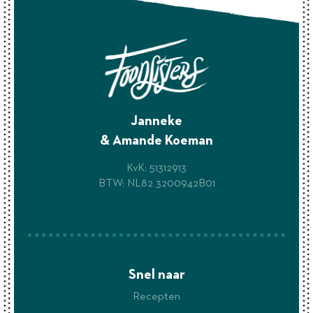
Janneke
& Amande Koeman
KvK: 51312913
BTW: NL82 3200942B01
Snel naar
Recepten