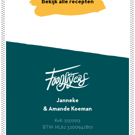
Bekijk alle recepten
Janneke
& Amande Koeman
KvK: 51312913
BTW: NL82 3200942B01