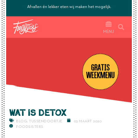
’s.
Afvallen én lekker eten wij maken het mogelijk.
MENU
Wat is detox
BLOG
,
TUSSENDOORTJE
03 MAART 2020
FOODSISTERS