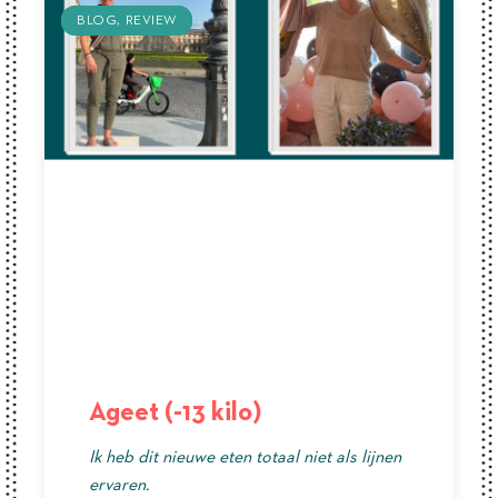
BLOG
BLOG
BLOG
REVIEW
REVIEW
REVIEW
Ageet (-13 kilo)
Ik heb dit nieuwe eten totaal niet als lijnen
ervaren.