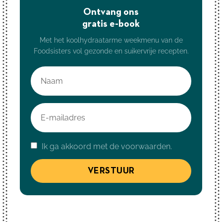
Ontvang ons
gratis e-book
Met het koolhydraatarme weekmenu van de
Foodsisters vol gezonde en suikervrije recepten.
Ik ga akkoord met de voorwaarden.
VERSTUUR