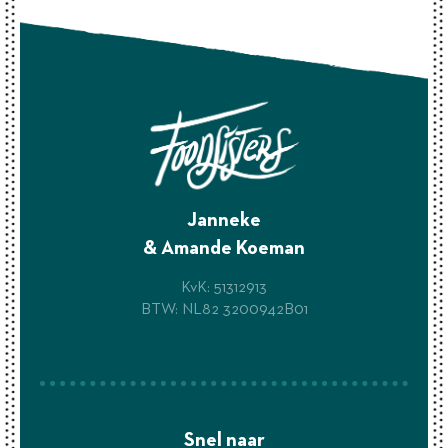
Janneke
& Amande Koeman
KvK: 51312913
BTW: NL82 3200942B01
Snel naar