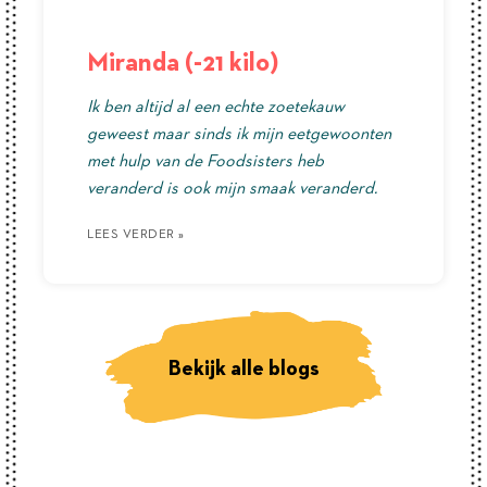
Miranda (-21 kilo)
Ik ben altijd al een echte zoetekauw
geweest maar sinds ik mijn eetgewoonten
met hulp van de Foodsisters heb
veranderd is ook mijn smaak veranderd.
LEES VERDER »
LEES VERDER »
LEES VERDER »
Bekijk alle blogs