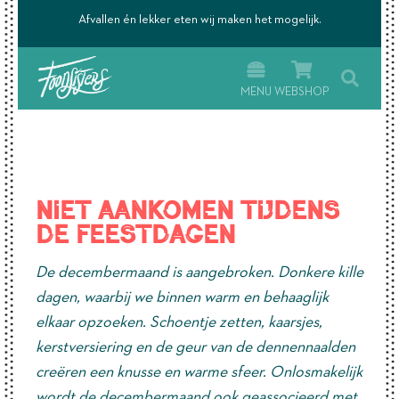
’s.
Afvallen én lekker eten wij maken het mogelijk.
MENU
WEBSHOP
Niet aankomen tijdens
de feestdagen
De decembermaand is aangebroken. Donkere kille
dagen, waarbij we binnen warm en behaaglijk
elkaar opzoeken. Schoentje zetten, kaarsjes,
kerstversiering en de geur van de dennennaalden
creëren een knusse en warme sfeer. Onlosmakelijk
wordt de decembermaand ook geassocieerd met