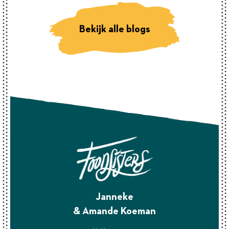
Bekijk alle blogs
Janneke
& Amande Koeman