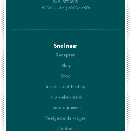
KvK: 51312913
BTW: NL82 3200942B01
Snel naar
Recepten
Blog
Shop
Intermittent Fasting
In 8 weken slank
Jaarprogramma
Veelgestelde vragen
Contact