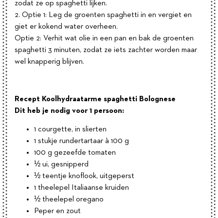
zodat ze op spaghetti lijken.
2. Optie 1: Leg de groenten spaghetti in en vergiet en
giet er kokend water overheen.
Optie 2: Verhit wat olie in een pan en bak de groenten
spaghetti 3 minuten, zodat ze iets zachter worden maar
wel knapperig blijven.
Recept Koolhydraatarme spaghetti Bolognese
Dit heb je nodig voor 1 persoon:
1 courgette, in slierten
1 stukje rundertartaar à 100 g
100 g gezeefde tomaten
½ ui, gesnipperd
½ teentje knoflook, uitgeperst
1 theelepel Italiaanse kruiden
½ theelepel oregano
Peper en zout