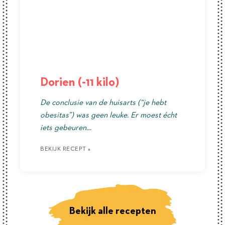
Dorien (-11 kilo)
De conclusie van de huisarts (“je hebt
obesitas”) was geen leuke. Er moest écht
iets gebeuren…
BEKIJK RECEPT »
BEKIJK RECEPT »
BEKIJK RECEPT »
Bekijk alle recepten