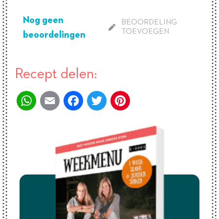
Nog geen
BEOORDELING
TOEVOEGEN
beoordelingen
Recept delen:
WhatsApp
Email
Facebook
Twitter
Pinterest