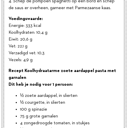
4. Schep de pompoen spaghetti op een bord en schep
de saus er overheen, garneer met Parmezaanse kaas.
Voedingswaarde:
Energie: 333 kcal
Koolhydraten: 10,4 g
Eiwit: 20,6 g
Vet: 22,1 g
Verzadigd vet: 10,3
Vezels: 4,9 g
Recept Koolhydraatarme zoete aardappel pasta met
garnalen
Dit heb je nodig voor 1 persoon:
½ zoete aardappel, in slierten
½ courgette, in slierten
100 g spinazie
75 g grote garnalen
4 zongedroogde tomaten, in stukjes