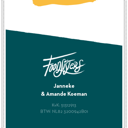
Janneke
& Amande Koeman
KvK: 51312913
BTW: NL82 3200942B01