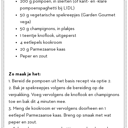
200 g pompoen, in slierten (of kant- en -klare
pompoenspaghetti bij LIDL)
50 g vegetarische spekreepjes (Garden Gourmet
vega)
50 g champignons, in plakjes
1 teentje knoflook, uitgeperst
4 eetlepels kookroom
20 g Parmezaanse kaas
Peper en zout
Zo maak je het:
1. Bereid de pompoen uit het basis recept via optie 2.
2. Bak je spekreepjes volgens de bereiding op de
verpakking. Voeg vervolgens de knoflook en champignons
toe en bak dit 4 minuten mee.
3. Meng de kookroom er vervolgens doorheen en 1
eetlepel Parmezaanse kaas. Breng op smaak met wat
peper en zout.