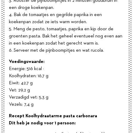
3. Rooster de pijnboompitjes in 2 minuten goudbruin in
een droge koekenpan.
4. Bak de tomaatjes en gegrilde paprika in een
koekenpan zodat ze iets warm worden.
5. Meng de pesto, tomaatjes, paprika en kip door de
groenten pasta. Bak het geheel eventueel nog even aan
in een koekenpan zodat het gerecht warm is.
6. Serveer met de pijnboompitjes en wat rucola.
Voedingswaarde:
Energie: 516 kcal ·
Koolhydraten: 16,7 g
Eiwit: 42,7 g
Vet: 29,2 g
Verzadigd vet: 5,3 g
Vezels: 7,4 g
Recept Koolhydraatarme pasta carbonara
Dit heb je nodig voor 1 persoon: