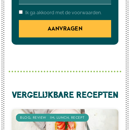
Ik ga akkoord met de voorwaarden.
AANVRAGEN
Vergelijkbare recepten
KOOLHYDRAATARM
BLOG
BLOG
REVIEW
REVIEW
LUNCH
RECEPT