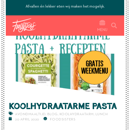
’s.
Afvallen én lekker eten wij maken het mogelijk.
MENU
Koolhydraatarme pasta
AVONDMAALTIJD
,
BLOG
,
KOOLHYDRAATARM
,
LUNCH
20 APRIL 2020
FOODSISTERS