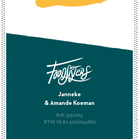
Janneke
& Amande Koeman
KvK: 51312913
BTW: NL82 3200942B01