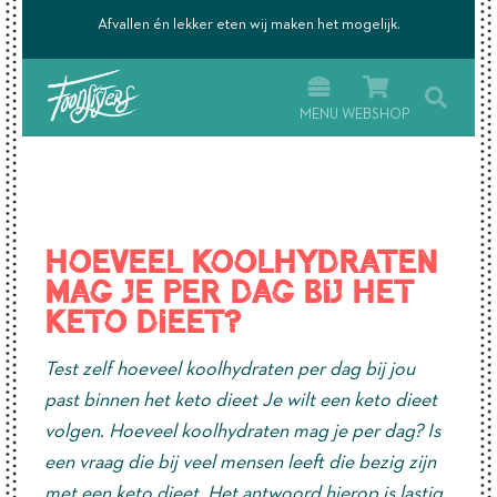
’s.
Afvallen én lekker eten wij maken het mogelijk.
MENU
WEBSHOP
Hoeveel koolhydraten
mag je per dag bij het
keto dieet?
Test zelf hoeveel koolhydraten per dag bij jou
past binnen het keto dieet Je wilt een keto dieet
volgen. Hoeveel koolhydraten mag je per dag? Is
een vraag die bij veel mensen leeft die bezig zijn
met een keto dieet. Het antwoord hierop is lastig.