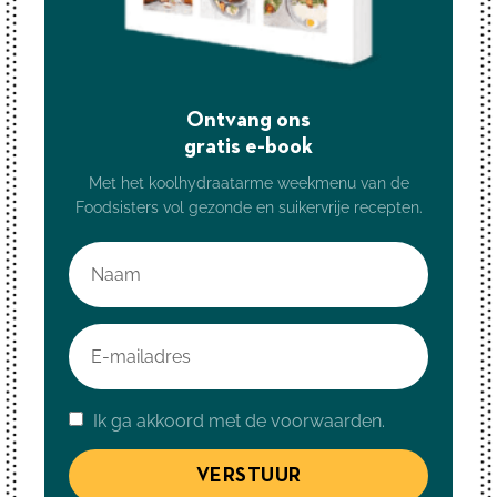
Ontvang ons
gratis e-book
Met het koolhydraatarme weekmenu van de
Foodsisters vol gezonde en suikervrije recepten.
Ik ga akkoord met de voorwaarden.
VERSTUUR