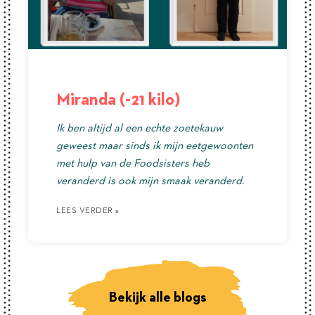
Miranda (-21 kilo)
Ik ben altijd al een echte zoetekauw
geweest maar sinds ik mijn eetgewoonten
met hulp van de Foodsisters heb
veranderd is ook mijn smaak veranderd.
LEES VERDER »
LEES VERDER »
LEES VERDER »
Bekijk alle blogs