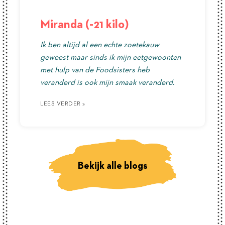
Miranda (-21 kilo)
Ik ben altijd al een echte zoetekauw
geweest maar sinds ik mijn eetgewoonten
met hulp van de Foodsisters heb
veranderd is ook mijn smaak veranderd.
LEES VERDER »
LEES VERDER »
LEES VERDER »
Bekijk alle blogs