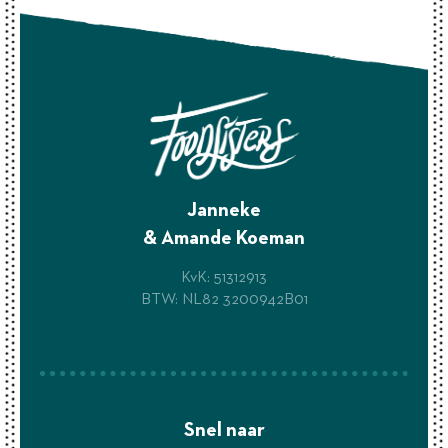
Janneke
& Amande Koeman
KvK: 51312913
BTW: NL82 3200942B01
Snel naar