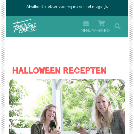
’s.
Afvallen én lekker eten wij maken het mogelijk.
MENU
WEBSHOP
Halloween recepten