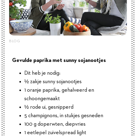
BLOG
Gevulde paprika met sunny sojanootjes
Dit heb je nodig:
½ zakje sunny sojanootjes
1 oranje paprika, gehalveerd en
schoongemaakt
½ rode ui, gesnipperd
5 champignons, in stukjes gesneden
100 g doperwten, diepvries
1 eetlepel zuivelspread light