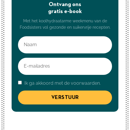
Ontvang ons
gratis e-book
Met het koolhydraatarme weekmenu van de
Foodsisters vol gezonde en suikervrije recepten.
Ik ga akkoord met de voorwaarden.
VERSTUUR