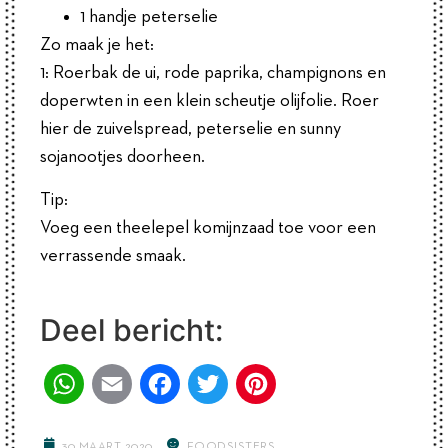
1 handje peterselie
Zo maak je het:
1: Roerbak de ui, rode paprika, champignons en
doperwten in een klein scheutje olijfolie. Roer
hier de zuivelspread, peterselie en sunny
sojanootjes doorheen.
Tip:
Voeg een theelepel komijnzaad toe voor een
verrassende smaak.
Deel bericht:
WhatsApp
Email
Facebook
Twitter
Pinterest
30 MAART 2020
FOODSISTERS