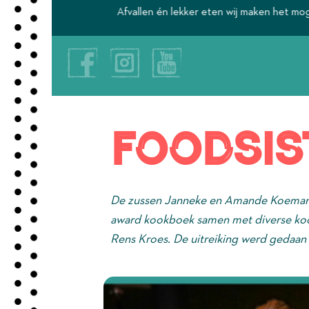
Afvallen én lekker eten wij maken het mogelijk.
Foodsis
De zussen Janneke en Amande Koeman
award kookboek samen met diverse koo
Rens Kroes. De uitreiking werd gedaan