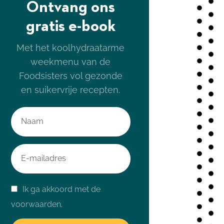
Ontvang ons
gratis e-book
Met het koolhydraatarme
weekmenu van de
Foodsisters vol gezonde
en suikervrije recepten.
Ik ga akkoord met de
voorwaarden.