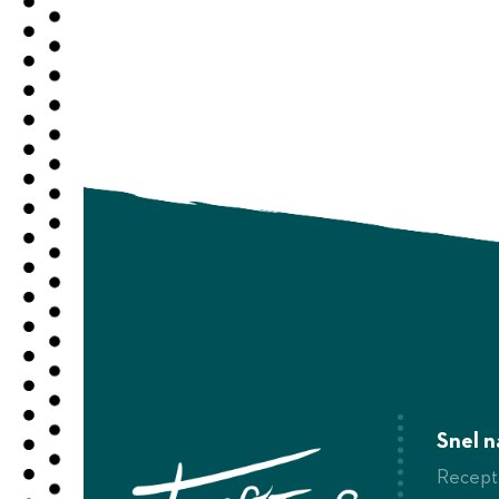
Snel n
Recept