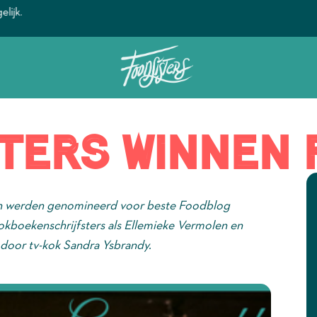
Ontdek het geheim van de Foodsi
ters winnen 
 werden genomineerd voor beste Foodblog
kboekenschrijfsters als Ellemieke Vermolen en
 door tv-kok Sandra Ysbrandy.