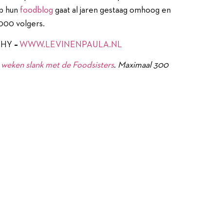
op hun
foodblog
gaat al jaren gestaag omhoog en
.000 volgers.
PHY
–
WWW.LEVINENPAULA.NL
8 weken slank met de Foodsisters
. Maximaal 300
est