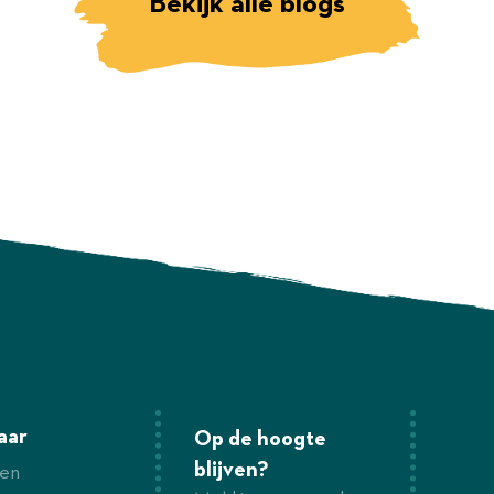
Bekijk alle blogs
aar
Op de hoogte
blijven?
en