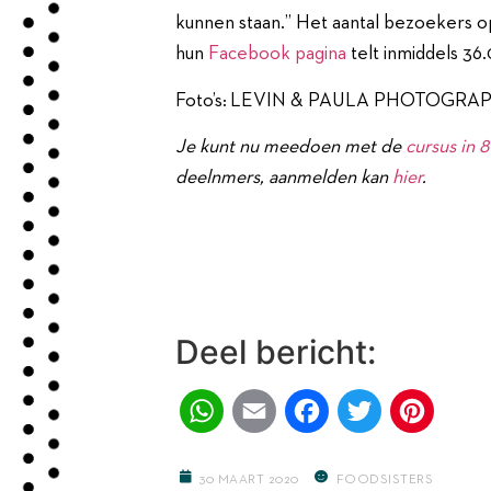
kunnen staan.” Het aantal bezoekers 
hun
Facebook pagina
telt inmiddels 36
Foto’s: LEVIN & PAULA PHOTOGRA
Je kunt nu meedoen met de
cursus in 
deelnmers, aanmelden kan
hier
.
Deel bericht:
WhatsApp
Email
Facebook
Twitter
Pinter
30 MAART 2020
FOODSISTERS