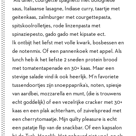
‘’Als diner, courgette spaghetti met bolognese
saus, Italiaanse lasagne, Indiase curry, taartje met
geitenkaas, zalmburger met courgettepasta,
spitskoolrolletjes, rode linzenpasta met
spinaziepesto, gado gado met kipsate ect.
Ik ontbijt het liefst met volle kwark, bosbessen en
de notenmix. Of een pannenkoek met appel. Als
lunch heb ik het liefste 2 sneden protein brood
met tomatentapenade en 30+ kaas. Maar een
stevige salade vind ik ook heerlijk. M’n favoriete
tussendoortjes zijn snoeppaprika’s, noten, spiesje
van aardbei, mozzarella en munt, (die is trouwens
echt goddelijk) of een vezelrijke cracker met 30+
kaas en een plak achterham, of zuivelspread met
een cherrytomaatje. Mijn quilty pleasure is echt
een patatje flip van de snackbar. Of een kapsalon