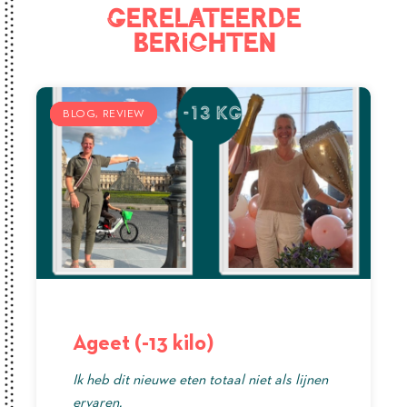
Gerelateerde
berichten
BLOG
BLOG
BLOG
REVIEW
REVIEW
REVIEW
Ageet (-13 kilo)
Ik heb dit nieuwe eten totaal niet als lijnen
ervaren.