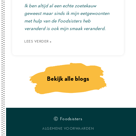
Ik ben altijd al een echte zoetekauw
geweest maar sinds ik mijn eetgewoonten
met hulp van de Foodsisters heb
veranderd is ook mijn smaak veranderd.
LEES VERDER »
LEES VERDER »
LEES VERDER »
Bekijk alle blogs
Ⓒ Foodsisters
ALGEMENE VOORWAARDEN