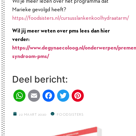
Wil je meer lezen over het programma dat
Marieke gevolgd heeft?
https://foodsisters.nl/cursusslankenkoolhydraatarm/
Wil jij meer weten over pms lees dan hier
verder:
https://www.degynaecoloog.nl/onderwerpen/premen
syndroom-pms/
Deel bericht:
WhatsApp
Email
Facebook
Twitter
Pinterest
22 MAART 2020
FOODSISTERS