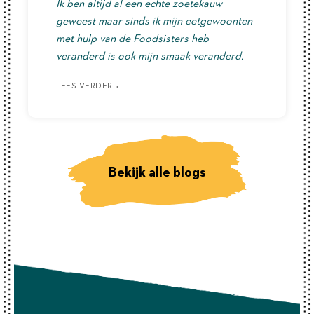
Ik ben altijd al een echte zoetekauw
geweest maar sinds ik mijn eetgewoonten
met hulp van de Foodsisters heb
veranderd is ook mijn smaak veranderd.
LEES VERDER »
LEES VERDER »
LEES VERDER »
Bekijk alle blogs