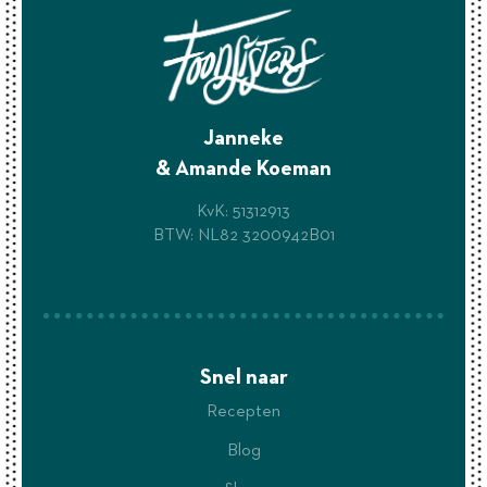
Janneke
& Amande Koeman
KvK: 51312913
BTW: NL82 3200942B01
Snel naar
Recepten
Blog