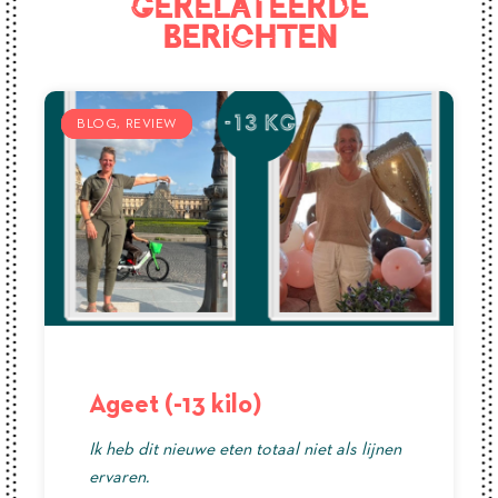
Gerelateerde
berichten
BLOG
BLOG
BLOG
REVIEW
REVIEW
REVIEW
Ageet (-13 kilo)
Ik heb dit nieuwe eten totaal niet als lijnen
ervaren.