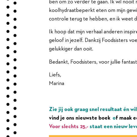
ben om zo verder te gaan. Ik wil nooit
koolhydraatbeperkt eten om mijn gewic
controle terug te hebben, en ik weet dat
Ik hoop dat mijn verhaal anderen inspiree
geloof in jezelf. Dankzij Foodsisters v
gelukkiger dan ooit.
Bedankt, Foodsisters, voor jullie fanta
Liefs,
Marina
Zie jij ook graag snel resultaat én wi
vind je ons
nieu
wste boek
o
f maak e
Voor slechts 25,-
staat een nieuw lev