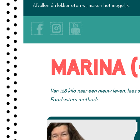
Afvallen én lekker eten wij maken het mogelijk.
Marina (
Van 128 kilo naar een nieuw leven: lees 
Foodsisters-methode