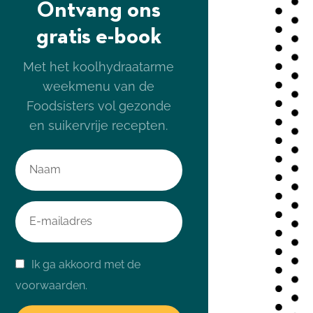
Ontvang ons
gratis e-book
Met het koolhydraatarme
weekmenu van de
Foodsisters vol gezonde
en suikervrije recepten.
Ik ga akkoord met de
voorwaarden.