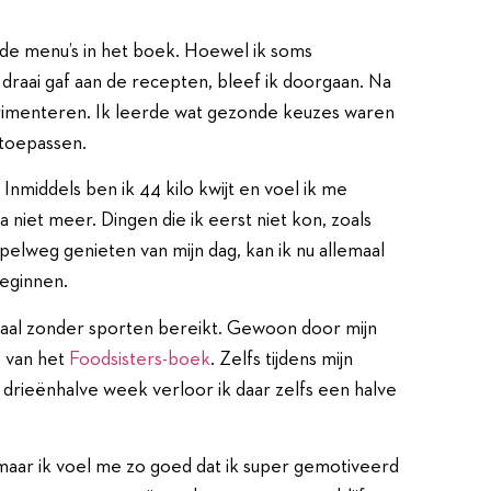
 de menu’s in het boek. Hoewel ik soms
 draai gaf aan de recepten, bleef ik doorgaan. Na
rimenteren. Ik leerde wat gezonde keuzes waren
 toepassen.
Inmiddels ben ik 44 kilo kwijt en voel ik me
niet meer. Dingen die ik eerst niet kon, zoals
elweg genieten van mijn dag, kan ik nu allemaal
beginnen.
maal zonder sporten bereikt. Gewoon door mijn
 van het
Foodsisters-boek
. Zelfs tijdens mijn
in drieënhalve week verloor ik daar zelfs een halve
, maar ik voel me zo goed dat ik super gemotiveerd