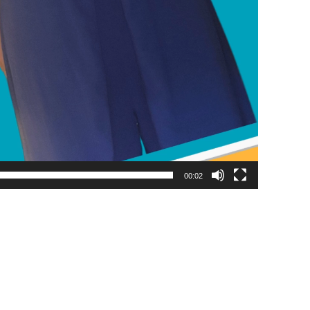
00:02
est