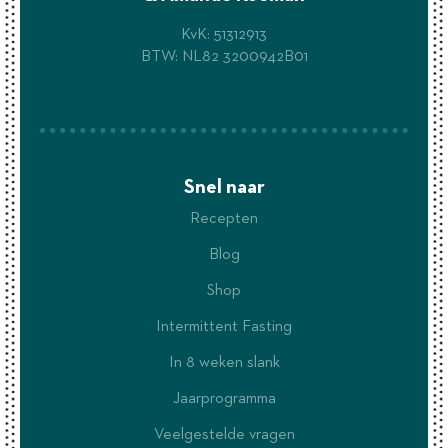
KvK: 51312913
BTW: NL82 3200942B01
Snel naar
Recepten
Blog
Shop
Intermittent Fasting
In 8 weken slank
Jaarprogramma
Veelgestelde vragen