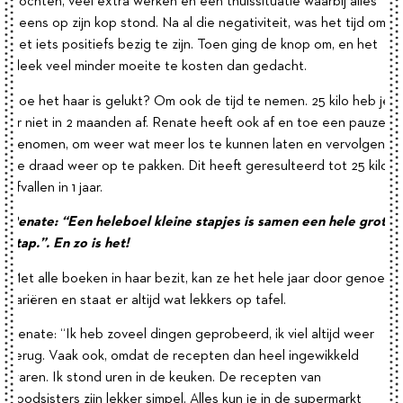
mochten, veel extra werken en een thuissituatie waarbij alles
ineens op zijn kop stond. Na al die negativiteit, was het tijd om
met iets positiefs bezig te zijn. Toen ging de knop om, en het
bleek veel minder moeite te kosten dan gedacht.
Hoe het haar is gelukt? Om ook de tijd te nemen. 25 kilo heb je
er niet in 2 maanden af. Renate heeft ook af en toe een pauze
genomen, om weer wat meer los te kunnen laten en vervolgens
de draad weer op te pakken. Dit heeft geresulteerd tot 25 kilo
afvallen in 1 jaar.
Renate: “Een heleboel kleine stapjes is samen een hele grote
stap.”. En zo is het!
Met alle boeken in haar bezit, kan ze het hele jaar door genoeg
variëren en staat er altijd wat lekkers op tafel.
Renate: “Ik heb zoveel dingen geprobeerd, ik viel altijd weer
terug. Vaak ook, omdat de recepten dan heel ingewikkeld
waren. Ik stond uren in de keuken. De recepten van
Foodsisters zijn lekker simpel. Alles kun je in de supermarkt