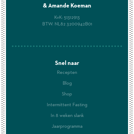
& Amande Koeman
KvK: 51312913
BTW: NL82 3200942B01
Snel naar
Recepten
Blog
Shop
Intermittent Fasting
In 8 weken slank
Jaarprogramma