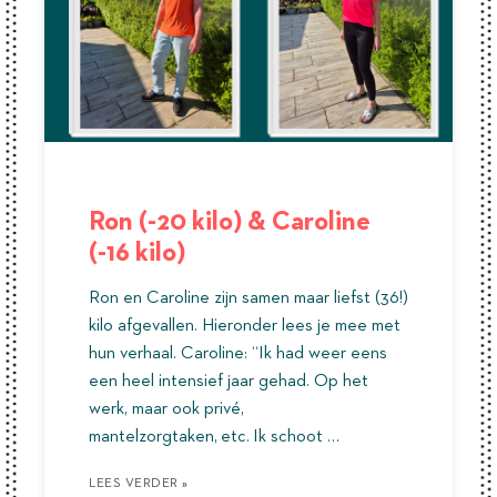
Ron (-20 kilo) & Caroline
(-16 kilo)
Ron en Caroline zijn samen maar liefst (36!)
kilo afgevallen. Hieronder lees je mee met
hun verhaal. Caroline: “Ik had weer eens
een heel intensief jaar gehad. Op het
werk, maar ook privé,
mantelzorgtaken, etc. Ik schoot …
LEES VERDER »
LEES VERDER »
LEES VERDER »