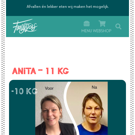
’s.
Afvallen én lekker eten wij maken het mogelijk.
MENU
WEBSHOP
Anita – 11 kg