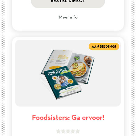
BESTEL DIRECT
Meer info
AANBIEDING!
Foodsisters: Ga ervoor!




