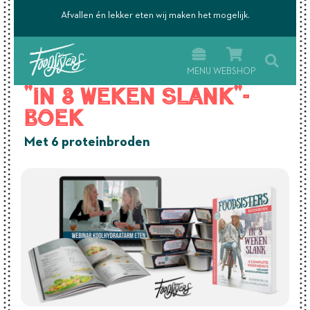
’s.
Afvallen én lekker eten wij maken het mogelijk.
MENU
WEBSHOP
"In 8 weken slank"-
boek
Met 6 proteinbroden