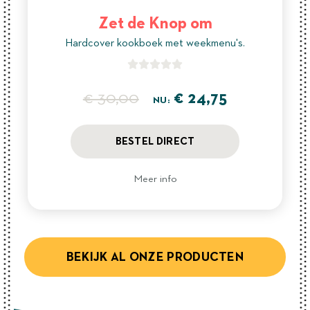
Zet de Knop om
Hardcover kookboek met weekmenu's.





€ 30,00
€ 24,75
NU:
BESTEL DIRECT
Meer info
BEKIJK AL ONZE PRODUCTEN