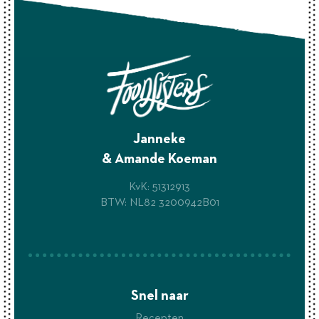
Janneke
& Amande Koeman
KvK: 51312913
BTW: NL82 3200942B01
Snel naar
Recepten