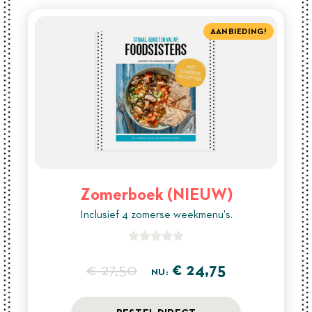
AANBIEDING!
Zomerboek (NIEUW)
Inclusief 4 zomerse weekmenu's.





€ 27,50
€ 24,75
NU: