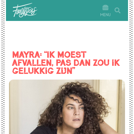
MENU
Mayra: “Ik moest
afvallen, pas dan zou ik
gelukkig zijn”