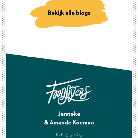
Bekijk alle blogs
Janneke
& Amande Koeman
KvK: 51312913