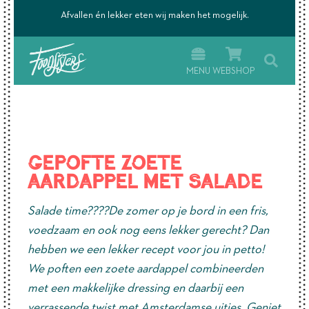
’s.
Afvallen én lekker eten wij maken het mogelijk.
MENU
WEBSHOP
Gepofte zoete
aardappel met salade
Salade time????De zomer op je bord in een fris,
voedzaam en ook nog eens lekker gerecht? Dan
hebben we een lekker recept voor jou in petto!
We poften een zoete aardappel combineerden
met een makkelijke dressing en daarbij een
verrassende twist met Amsterdamse uitjes. Geniet