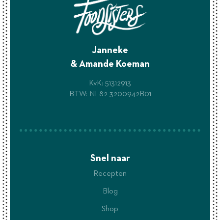
Janneke
& Amande Koeman
KvK: 51312913
BTW: NL82 3200942B01
Snel naar
Recepten
Blog
Shop