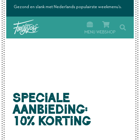
ekmenu’s.
Afvallen én lekker eten wij maken het mogelijk.
MENU
WEBSHOP
Speciale
aanbieding:
10% korting